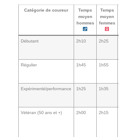
Catégorie de coureur
Temps
Temps
moyen
moyen
hommes
femmes
Débutant
2h10
2h25
Premier 
allure
modéré
Régulier
1h45
1h55
Entraîn
hebdo,
expérie
Expérimenté/performance
1h25
1h35
Objectif
chrono, 
structur
Vétéran (50 ans et +)
2h00
2h15
Gestion
différent
plaisir a
tout