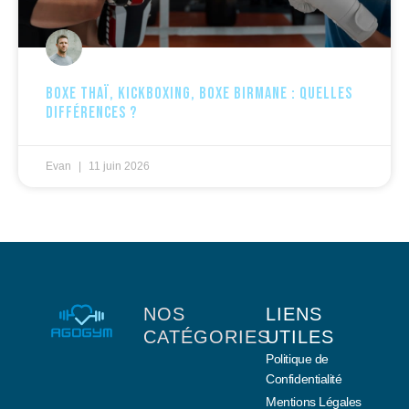
Boxe thaï, kickboxing, boxe birmane : quelles
différences ?
Evan
11 juin 2026
NOS
LIENS
CATÉGORIES
UTILES
Politique de
Confidentialité
Mentions Légales