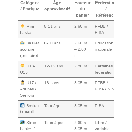
Catégorie
Âge
Hauteur
Fédération
Rema
/ Pratique
approximatif
du
/
panier
Référence
Mini-
5-11 ans
2,60 m
FFBB /
Pour
basket
FIBA
début
Basket
6-10 ans
2,60 m
Éducation
Selo
scolaire
– 2,80
nationale
équi
(primaire)
m
U13-
12-15 ans
2,80 m*
Certaines
Trans
U15
fédérations
U17 /
16+ ans
3,05 m
FFBB /
Stan
Adultes /
FIBA / NBA
officie
Séniors
Basket
Tout âge
3,05 m
FIBA
Jeu a
fauteuil
Street
Tous âges
2,60 à
Libre /
Selo
basket /
3,05 m
variable
terrai