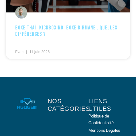
Boxe thaï, kickboxing, boxe birmane : quelles
différences ?
Evan
11 juin 2026
NOS
LIENS
CATÉGORIES
UTILES
Politique de
Confidentialité
Mentions Légales