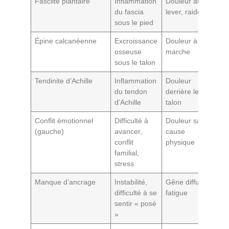
Fasciite plantaire
Inflammation
Douleur au
Si
du fascia
lever, raideur
pe
sous le pied
Épine calcanéenne
Excroissance
Douleur à la
Si 
osseuse
marche
sous le talon
Tendinite d’Achille
Inflammation
Douleur
Si
du tendon
derrière le
go
d’Achille
talon
Conflit émotionnel
Difficulté à
Douleur sans
Si
(gauche)
avancer,
cause
se
conflit
physique
familial,
stress
Manque d’ancrage
Instabilité,
Gêne diffuse,
Si
difficulté à se
fatigue
du
sentir « posé
»