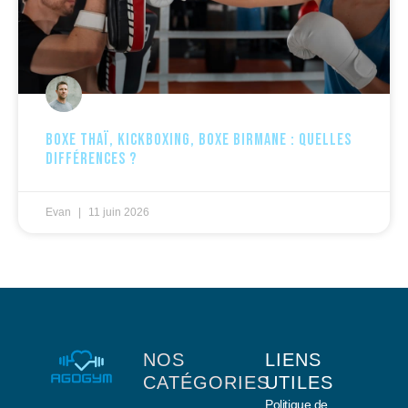
Boxe thaï, kickboxing, boxe birmane : quelles
différences ?
Evan
11 juin 2026
NOS
LIENS
CATÉGORIES
UTILES
Politique de