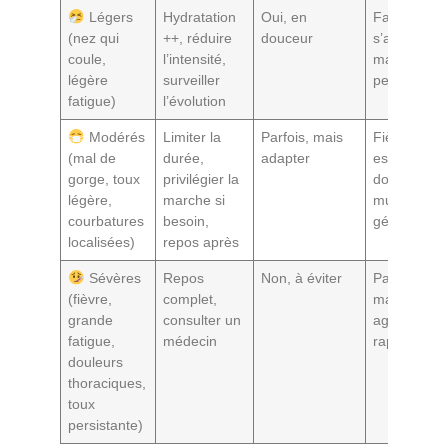
Légers
Hydratation
Oui, en
Fatigue qui
(nez qui
++, réduire
douceur
s’aggrave,
coule,
l’intensité,
maux de tê
légère
surveiller
persistants
fatigue)
l’évolution
Modérés
Limiter la
Parfois, mais
Fièvre,
(mal de
durée,
adapter
essouffleme
gorge, toux
privilégier la
douleurs
légère,
marche si
musculaire
courbatures
besoin,
généralisée
localisées)
repos après
Sévères
Repos
Non, à éviter
Palpitations
(fièvre,
complet,
malaise,
grande
consulter un
aggravatio
fatigue,
médecin
rapide
douleurs
thoraciques,
toux
persistante)